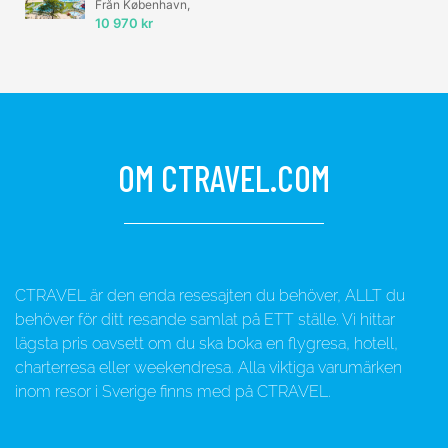
Från København,
10 970 kr
OM CTRAVEL.COM
CTRAVEL är den enda resesajten du behöver, ALLT du
behöver för ditt resande samlat på ETT ställe. Vi hittar
lägsta pris oavsett om du ska boka en flygresa, hotell,
charterresa eller weekendresa. Alla viktiga varumärken
inom resor i Sverige finns med på CTRAVEL.