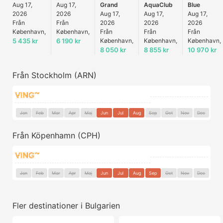
Aug 17,
Aug 17,
Grand
AquaClub
Blue
2026
2026
Aug 17,
Aug 17,
Aug 17,
Från
Från
2026
2026
2026
København,
København,
Från
Från
Från
5 435 kr
6 190 kr
København,
København,
København,
8 050 kr
8 855 kr
10 970 kr
Från Stockholm (ARN)
Jan
Feb
Mar
Apr
Maj
Jun
Jul
Aug
Sep
Oct
Nov
Dec
Från Köpenhamn (CPH)
Jan
Feb
Mar
Apr
Maj
Jun
Jul
Aug
Sep
Oct
Nov
Dec
Fler destinationer i Bulgarien