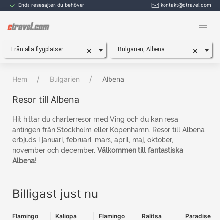
Enda resesajten du behöver
kontakt@ctravel.com
Från alla flygplatser
Bulgarien, Albena
×
×
Hem
Bulgarien
Albena
Resor till Albena
Hit hittar du charterresor med Ving och du kan resa
antingen från Stockholm eller Köpenhamn. Resor till Albena
erbjuds i januari, februari, mars, april, maj, oktober,
november och december.
Välkommen till fantastiska
Albena!
Billigast just nu
Flamingo
Kaliopa
Flamingo
Ralitsa
Paradise