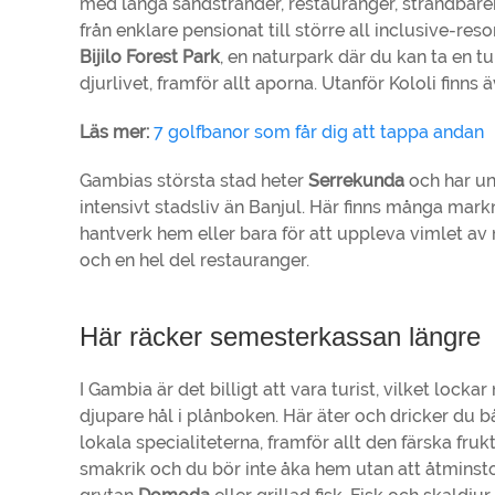
med långa sandstränder, restauranger, strandbarer
från enklare pensionat till större all inclusive-reso
Bijilo Forest Park
, en naturpark där du kan ta en 
djurlivet, framför allt aporna. Utanför Kololi finns
Läs mer:
7 golfbanor som får dig att tappa andan
Gambias största stad heter
Serrekunda
och har un
intensivt stadsliv än Banjul. Här finns många mar
hantverk hem eller bara för att uppleva vimlet av m
och en hel del restauranger.
Här räcker semesterkassan längre
I Gambia är det billigt att vara turist, vilket lock
djupare hål i plånboken. Här äter och dricker du b
lokala specialiteterna, framför allt den färska fr
smakrik och du bör inte åka hem utan att åtminst