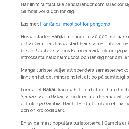
Här finns fantastiska sandstränder som sträcker si
Gambia verkligen för dig.
Läs mer:
Här får du mest sol för pengarna
Huvudstaden
Banjul
har ungefär 40 000 invånare 
det är Gambias huvudstad. Här stannar inte så mån
besök. Upplev stadens koloniala arkitektur, gå p
intressanta nationalmuseet och lär dig mer om lan
Många turister väljer att spendera semesterveck
finns en hel del mindre hotell att bo på samtidigt so
I området
Bakau
kan du hitta en hel del hotell oc
Själva staden Bakau är en liten men levande afrik
det riktiga Gambia. Här hittar du, förutom ett härli
och en krokodilpark.
En av de mest populära turistorterna i Gambia är