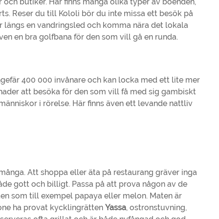
 och butiker. Här finns många olika typer av boenden,
rts. Reser du till Kololi bör du inte missa ett besök på
tur längs en vandringsled och komma nära det lokala
 även en bra golfbana för den som vill gå en runda.
gefär 400 000 invånare och kan locka med ett lite mer
knader att besöka för den som vill få med sig gambiskt
änniskor i rörelse. Här finns även ett levande nattliv
ar många. Att shoppa eller äta på restaurang gräver inga
åde gott och billigt. Passa på att prova någon av de
ukten som till exempel papaya eller melon. Maten är
one ha provat kycklingrätten
Yassa
, ostronstuvning,