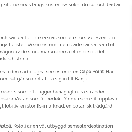
g kilometervis längs kusten, så söker du sol och bad är
och kan därför inte räknas som en storstad, även om
ga turister på semestern, men staden är väl värd ett
å någon av de stora marknaderna eller besök det
dets historia.
orna i den närbelägna semesterorten
Cape Point
. Här
m det går snabbt att ta sig in till Banjul.
h resorts som ofta ligger behagligt nära stranden.
ansk småstad som är perfekt för den som vill uppleva
gt folkliv, en stor fiskmarknad, en botanisk trädgård
Kololi.
Kololi är en väl utbyggd semesterdestination