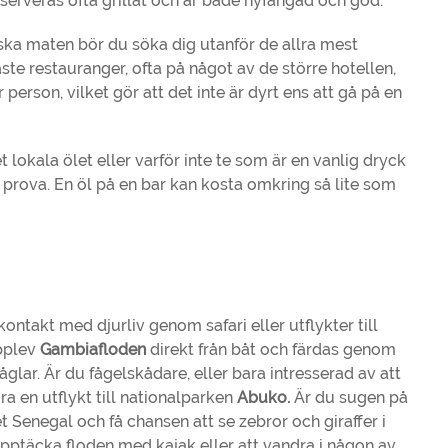
ur serveras ofta grillat och är både nyfångad och god.
ska maten bör du söka dig utanför de allra mest
ste restauranger, ofta på något av de större hotellen,
erson, vilket gör att det inte är dyrt ens att gå på en
et lokala ölet eller varför inte te som är en vanlig dryck
t prova. En öl på en bar kan kosta omkring så lite som
ntakt med djurliv genom safari eller utflykter till
Upplev
Gambiafloden
direkt från båt och färdas genom
fåglar. Är du fågelskådare, eller bara intresserad av att
ra en utflykt till nationalparken
Abuko.
Är du sugen på
t Senegal och få chansen att se zebror och giraffer i
 upptäcka floden med kajak eller att vandra i någon av