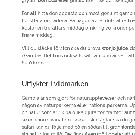
grytan
Domoda
eller grillad fisk. Fisk och skaldj
För att hitta den godaste och mest genuint gambi
turisttäta områdena. På någon av landets allra fina
kostar en trerätters middag omkring 70 kronor per p
finare middag.
Vill du släcka törsten ska du prova
wonjo juice
, d
i Gambia. Det finns också lokalt vin som är värt at
6-10 kronor.
Utflykter i vildmarken
Gambia är som gjort för naturupplevelser och närko
någon av naturparkerna eller nationalparkerna. 
en natur som är rik på olika djurarter, framför allt 
se en enorm variation av exotiska fåglar ska du gö
safari kan du följa med på en sådan till grannlande
sin naturliga miljö. Det finns även möjligheter att