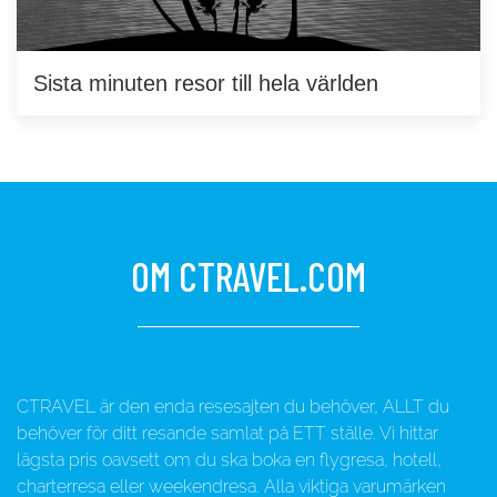
Sista minuten resor till hela världen
OM CTRAVEL.COM
CTRAVEL är den enda resesajten du behöver, ALLT du
behöver för ditt resande samlat på ETT ställe. Vi hittar
lägsta pris oavsett om du ska boka en flygresa, hotell,
charterresa eller weekendresa. Alla viktiga varumärken