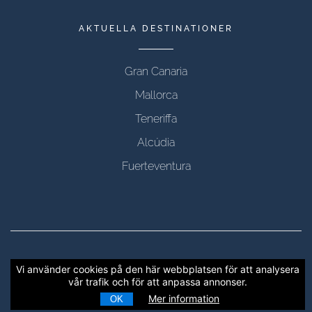
AKTUELLA DESTINATIONER
Gran Canaria
Mallorca
Teneriffa
Alcúdia
Fuerteventura
Copyright © 2012 - 2026 CTRAVEL, alla rättigheter
Vi använder cookies på den här webbplatsen för att analysera
vår trafik och för att anpassa annonser.
reserverade
Mer information
OK