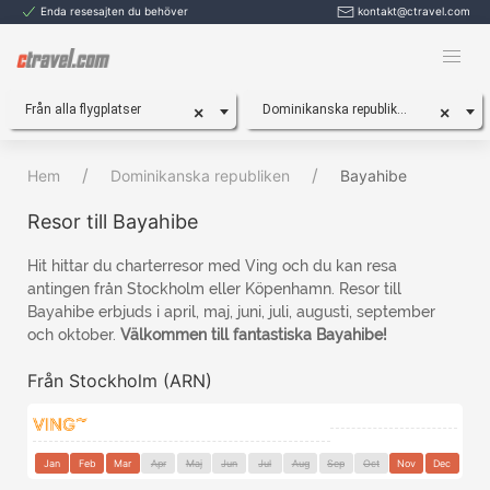
Enda resesajten du behöver
kontakt@ctravel.com
Från alla flygplatser
Dominikanska republiken, Bayahibe
×
×
Hem
Dominikanska republiken
Bayahibe
Resor till Bayahibe
Hit hittar du charterresor med Ving och du kan resa
antingen från Stockholm eller Köpenhamn. Resor till
Bayahibe erbjuds i april, maj, juni, juli, augusti, september
och oktober.
Välkommen till fantastiska Bayahibe!
Från Stockholm (ARN)
Jan
Feb
Mar
Apr
Maj
Jun
Jul
Aug
Sep
Oct
Nov
Dec