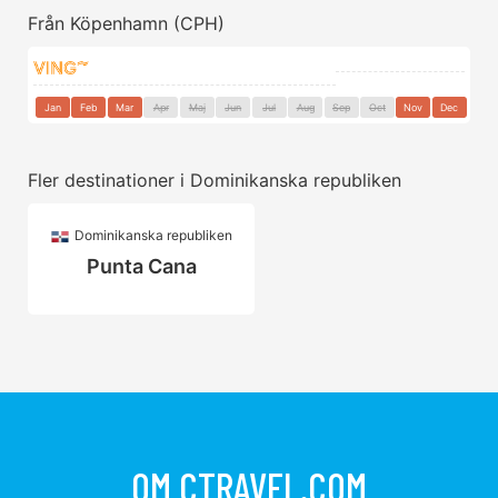
Från Köpenhamn (CPH)
Jan
Feb
Mar
Apr
Maj
Jun
Jul
Aug
Sep
Oct
Nov
Dec
Fler destinationer i Dominikanska republiken
Dominikanska republiken
Punta Cana
OM CTRAVEL.COM