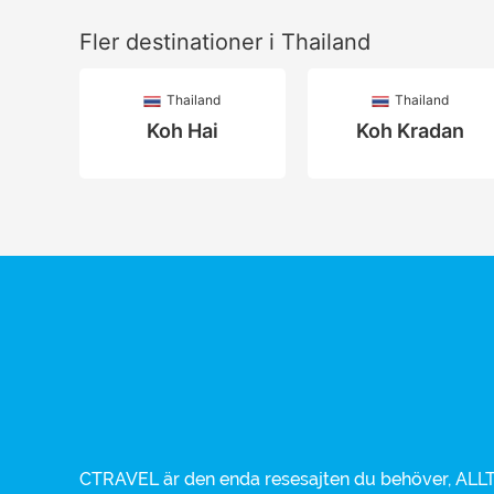
Fler destinationer i Thailand
Thailand
Thailand
Koh Hai
Koh Kradan
CTRAVEL är den enda resesajten du behöver, ALLT 
hotell, charterresa eller weekendresa. Alla vikt