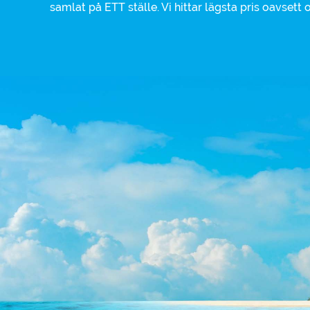
samlat på ETT ställe. Vi hittar lägsta pris oavsett