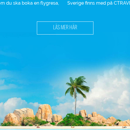
 om du ska boka en flygresa,
Sverige finns med på CTRAV
LÄS MER HÄR