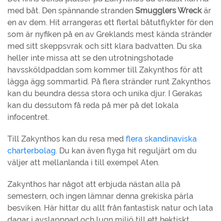
med båt. Den spännande stranden
Smugglers Wreck
är
en av dem. Hit arrangeras ett flertal båtutflykter för den
som är nyfiken på en av Greklands mest kända stränder
med sitt skeppsvrak och sitt klara badvatten. Du ska
heller inte missa att se den utrotningshotade
havssköldpaddan som kommer till Zakynthos för att
lägga ägg sommartid. På flera stränder runt Zakynthos
kan du beundra dessa stora och unika djur. I Gerakas
kan du dessutom få reda på mer på det lokala
infocentret.
Till Zakynthos kan du resa med
flera skandinaviska
charterbolag
. Du kan även flyga hit reguljärt om du
väljer att mellanlanda i till exempel Aten.
Zakynthos har något att erbjuda nästan alla på
semestern, och ingen lämnar denna grekiska pärla
besviken. Här hittar du allt från fantastisk natur och lata
dagar i avslappnad och lugn miljö till ett hektiskt