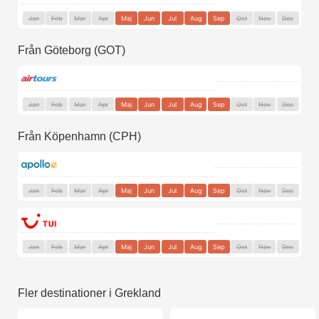
Jan
Feb
Mar
Apr
Maj
Jun
Jul
Aug
Sep
Oct
Nov
Dec
Från Göteborg (GOT)
Jan
Feb
Mar
Apr
Maj
Jun
Jul
Aug
Sep
Oct
Nov
Dec
Från Köpenhamn (CPH)
Jan
Feb
Mar
Apr
Maj
Jun
Jul
Aug
Sep
Oct
Nov
Dec
Jan
Feb
Mar
Apr
Maj
Jun
Jul
Aug
Sep
Oct
Nov
Dec
Fler destinationer i Grekland