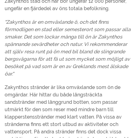
Zakynthos stad och här bor ungefär 12 000 personer,
ungefär en fjärdedel av öns totala befolkning.
"Zakynthos är en omväxlande ö, och det finns
förmodligen en stad eller semesterort som passar alla
smaker. Det som lockar många till ön är Zakynthos
spännande sevärdheter och natur. Vi rekommenderar
att själv resa runt på ön med bil bland de slingrande
bergsvägarna för att få ut som mycket som möjligt av
besöket på vad som är en av Greklands mest älskade
öar."
Zakynthos stränder är lika omväxlande som ön de
omgärdar. Här hittar du både långsträckta
sandstränder med långgrund botten, som passar
utmärkt för den som reser med mindre barn till
klapperstensstränder med klart vatten. På vissa av
stränderna finns ett stort utbud av aktiviteter och
vattensport. På andra stränder finns det dock vissa