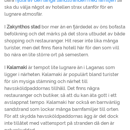
bara
njuta av den långa sandstranden med familjen
så
ska du välja något av hotellen strax utanför för en
lugnare atmosfär.
I
Zakynthos stad
bor mer än en fjärdedel av öns bofasta
befolkning och det märks på det stora utbudet av både
shopping och restauranger. Hit reser inte lika många
turister, men det finns flera hotell här för den som vill
bo nära en lite större ort på semestern.
I
Kalamaki
är tempot lite lugnare än i Laganas som
ligger i närheten. Kalamaki är populärt bland turister
för sin mysiga stämning och närhet till
havssköldpaddornas tillhåll. Det finns några
restauranger och butiker, så att du kan äta gott i ett
avslappnat tempo. Kalamaki har också en barnvänlig
sandstrand som lockar många barnfamiljer till orten.
För att skydda havssköldpaddornas ägg är det dock
inte tillåtet med vattensport på stranden då den är