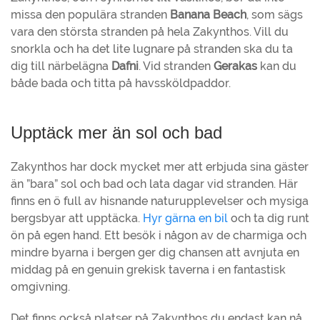
missa den populära stranden
Banana Beach
, som sägs
vara den största stranden på hela Zakynthos. Vill du
snorkla och ha det lite lugnare på stranden ska du ta
dig till närbelägna
Dafni
. Vid stranden
Gerakas
kan du
både bada och titta på havssköldpaddor.
Upptäck mer än sol och bad
Zakynthos har dock mycket mer att erbjuda sina gäster
än ”bara” sol och bad och lata dagar vid stranden. Här
finns en ö full av hisnande naturupplevelser och mysiga
bergsbyar att upptäcka.
Hyr gärna en bil
och ta dig runt
ön på egen hand. Ett besök i någon av de charmiga och
mindre byarna i bergen ger dig chansen att avnjuta en
middag på en genuin grekisk taverna i en fantastisk
omgivning.
Det finns också platser på Zakynthos du endast kan nå