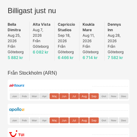
Billigast just nu
Bella
Alta Vista
Capriccio
Koukla
Dennys
Dimitra
Aug 7,
Studios
Mare
Inn
Aug 25,
2026
Sep 18,
Aug 11,
Aug 28,
2026
Från
2026
2026
2026
Från
Göteborg
Från
Från
Från
Göteborg
6 082 kr
Göteborg
Göteborg
Göteborg
5 882 kr
6 466 kr
6 714 kr
7 582 kr
Från Stockholm (ARN)
Jan
Feb
Mar
Apr
Maj
Jun
Jul
Aug
Sep
Oct
Nov
Dec
Jan
Feb
Mar
Apr
Maj
Jun
Jul
Aug
Sep
Oct
Nov
Dec