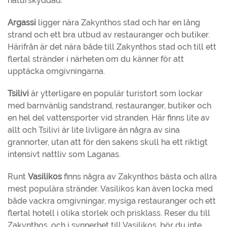
naturskyddad.
Argassi
ligger nära Zakynthos stad och har en lång
strand och ett bra utbud av restauranger och butiker.
Härifrån är det nära både till Zakynthos stad och till ett
flertal stränder i närheten om du känner för att
upptäcka omgivningarna.
Tsilivi
är ytterligare en populär turistort som lockar
med barnvänlig sandstrand, restauranger, butiker och
en hel del vattensporter vid stranden. Här finns lite av
allt och Tsilivi är lite livligare än några av sina
grannorter, utan att för den sakens skull ha ett riktigt
intensivt nattliv som Laganas.
Runt
Vasilikos
finns några av Zakynthos bästa och allra
mest populära stränder. Vasilikos kan även locka med
både vackra omgivningar, mysiga restauranger och ett
flertal hotell i olika storlek och prisklass. Reser du till
Zakynthos, och i synnerhet till Vasilikos, bör du inte