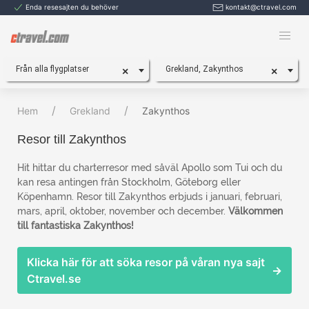
Enda resesajten du behöver
kontakt@ctravel.com
Från alla flygplatser
Grekland, Zakynthos
×
×
Hem
Grekland
Zakynthos
Resor till Zakynthos
Hit hittar du charterresor med såväl Apollo som Tui och du
kan resa antingen från Stockholm, Göteborg eller
Köpenhamn. Resor till Zakynthos erbjuds i januari, februari,
mars, april, oktober, november och december.
Välkommen
till fantastiska Zakynthos!
Klicka här för att söka resor på våran nya sajt
→
Ctravel.se