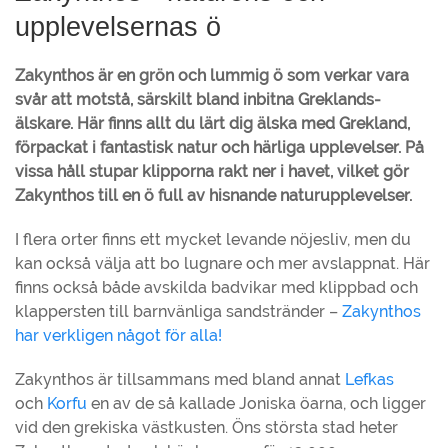
upplevelsernas ö
Zakynthos är en grön och lummig ö som verkar vara
svår att motstå, särskilt bland inbitna Greklands-
älskare. Här finns allt du lärt dig älska med Grekland,
förpackat i fantastisk natur och härliga upplevelser. På
vissa håll stupar klipporna rakt ner i havet, vilket gör
Zakynthos till en ö full av hisnande naturupplevelser.
I flera orter finns ett mycket levande nöjesliv, men du
kan också välja att bo lugnare och mer avslappnat. Här
finns också både avskilda badvikar med klippbad och
klappersten till barnvänliga sandstränder –
Zakynthos
har verkligen något för alla!
Zakynthos är tillsammans med bland annat
Lefkas
och
Korfu
en av de så kallade Joniska öarna, och ligger
vid den grekiska västkusten. Öns största stad heter