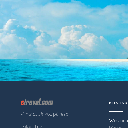
KONTAK
Vi har 100% koll på resor.
Westcoas
Datapolicy
Magasins