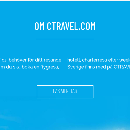
OM CTRAVEL.COM
du behöver för ditt resande
iga varumärken inom resor i
 om du ska boka en flygresa,
Sverige finns med på CTRAV
LÄS MER HÄR