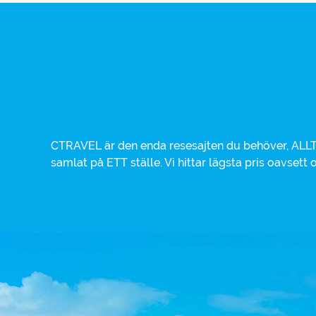
CTRAVEL är den enda resesajten du behöver, ALLT 
hotell, charterresa eller weekendresa. Alla vikt
samlat på ETT ställe. Vi hittar lägsta pris oavsett