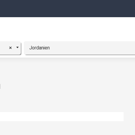
Jordanien
×
n