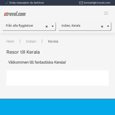
Enda resesajten du behöver
kontakt@ctravel.com
Från alla flygplatser
Indien, Kerala
×
×
Hem
Indien
Kerala
Resor till Kerala
.
Välkommen till fantastiska Kerala!