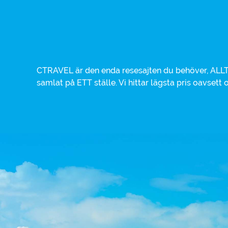
CTRAVEL är den enda resesajten du behöver, ALLT 
hotell, charterresa eller weekendresa. Alla vikt
samlat på ETT ställe. Vi hittar lägsta pris oavsett