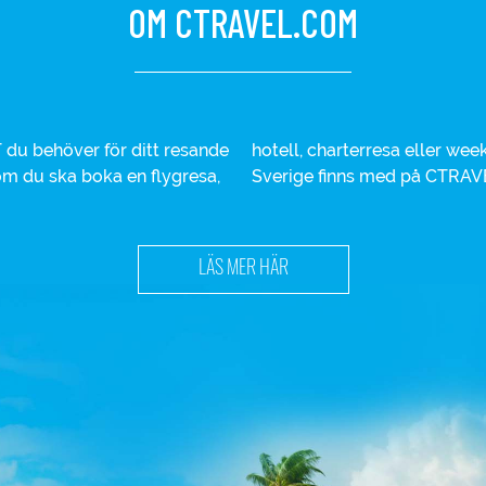
OM CTRAVEL.COM
du behöver för ditt resande
iga varumärken inom resor i
 om du ska boka en flygresa,
Sverige finns med på CTRAV
LÄS MER HÄR