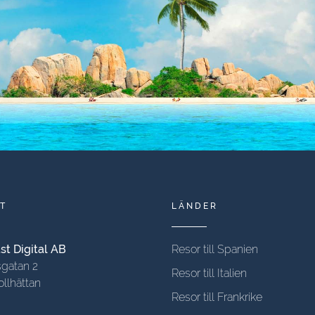
T
LÄNDER
t Digital AB
Resor till Spanien
gatan 2
Resor till Italien
ollhättan
Resor till Frankrike