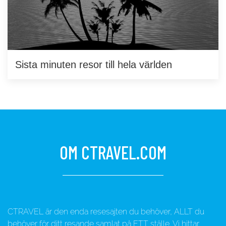
Sista minuten resor till hela världen
OM CTRAVEL.COM
CTRAVEL är den enda resesajten du behöver, ALLT du
behöver för ditt resande samlat på ETT ställe. Vi hittar