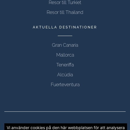
Resor till Turkiet
Resor till Thailand
AKTUELLA DESTINATIONER
Gran Canaria
Mallorca
Teneriffa
Alcúdia
Fuerteventura
Copyright © 2012 - 2026 CTRAVEL, alla rättigheter
Vi använder cookies på den här webbplatsen för att analysera