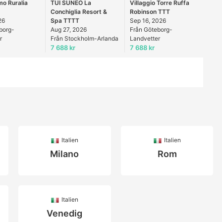
mo Ruralia
TUI SUNEO La
Villaggio Torre Ruffa
Conchiglia Resort &
Robinson TTT
26
Spa TTTT
Sep 16, 2026
borg-
Aug 27, 2026
Från Göteborg-
r
Från Stockholm-Arlanda
Landvetter
7 688 kr
7 688 kr
Italien
Italien
Milano
Rom
Italien
Venedig