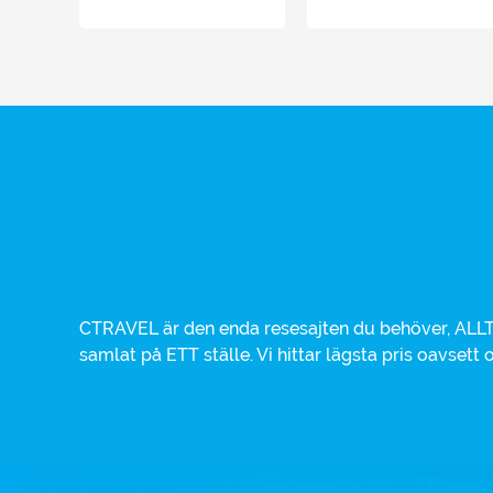
CTRAVEL är den enda resesajten du behöver, ALLT 
hotell, charterresa eller weekendresa. Alla vikt
samlat på ETT ställe. Vi hittar lägsta pris oavsett