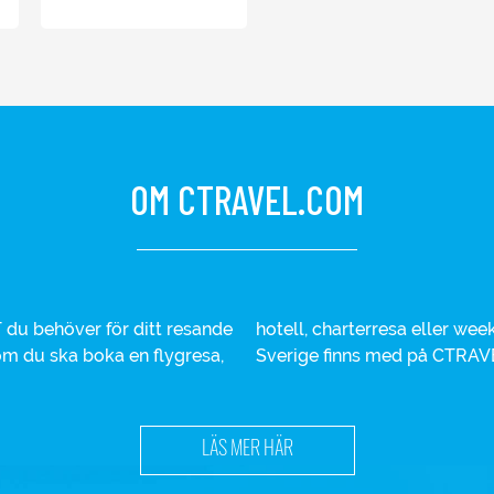
OM CTRAVEL.COM
du behöver för ditt resande
iga varumärken inom resor i
 om du ska boka en flygresa,
Sverige finns med på CTRAV
LÄS MER HÄR