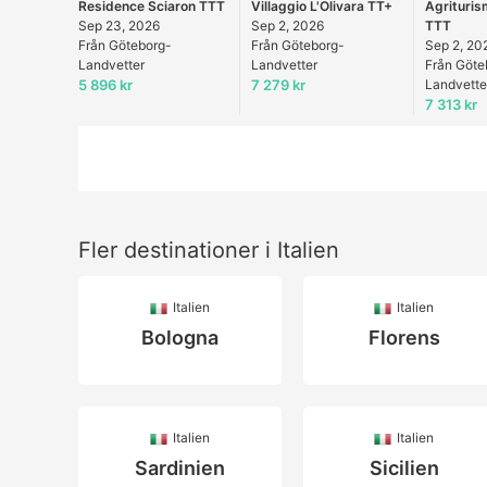
Residence Sciaron TTT
Villaggio L'Olivara TT+
Agrituris
Sep 23, 2026
Sep 2, 2026
TTT
Från Göteborg-
Från Göteborg-
Sep 2, 20
Landvetter
Landvetter
Från Göte
5 896 kr
7 279 kr
Landvette
7 313 kr
Fler destinationer i Italien
Italien
Italien
Bologna
Florens
Italien
Italien
Sardinien
Sicilien