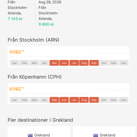
Från
Aug 28, 2026
Stockholm-
Från
Arlanda,
Stockholm-
7 145 kr
Arlanda,
9 860 kr
Från Stockholm (ARN)
Jan
Feb
Mar
Apr
Maj
Jun
Jul
Aug
Sep
Oct
Nov
Dec
Från Köpenhamn (CPH)
Jan
Feb
Mar
Apr
Maj
Jun
Jul
Aug
Sep
Oct
Nov
Dec
Fler destinationer i Grekland
Grekland
Grekland