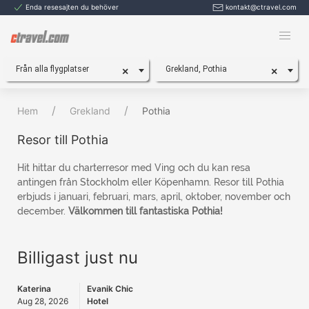
Enda resesajten du behöver
kontakt@ctravel.com
Från alla flygplatser
Grekland, Pothia
×
×
Hem
Grekland
Pothia
Resor till Pothia
Hit hittar du charterresor med Ving och du kan resa
antingen från Stockholm eller Köpenhamn. Resor till Pothia
erbjuds i januari, februari, mars, april, oktober, november och
december.
Välkommen till fantastiska Pothia!
Billigast just nu
Katerina
Evanik Chic
Aug 28, 2026
Hotel