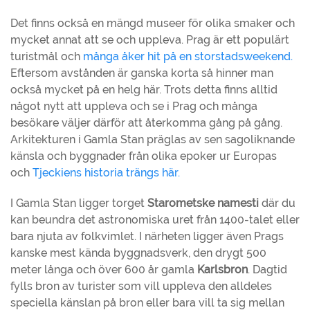
Det finns också en mängd museer för olika smaker och
mycket annat att se och uppleva. Prag är ett populärt
turistmål och
många åker hit på en storstadsweekend.
Eftersom avstånden är ganska korta så hinner man
också mycket på en helg här. Trots detta finns alltid
något nytt att uppleva och se i Prag och många
besökare väljer därför att återkomma gång på gång.
Arkitekturen i Gamla Stan präglas av sen sagoliknande
känsla och byggnader från olika epoker ur Europas
och
Tjeckiens historia trängs här.
I Gamla Stan ligger torget
Starometske namesti
där du
kan beundra det astronomiska uret från 1400-talet eller
bara njuta av folkvimlet. I närheten ligger även Prags
kanske mest kända byggnadsverk, den drygt 500
meter långa och över 600 år gamla
Karlsbron
. Dagtid
fylls bron av turister som vill uppleva den alldeles
speciella känslan på bron eller bara vill ta sig mellan