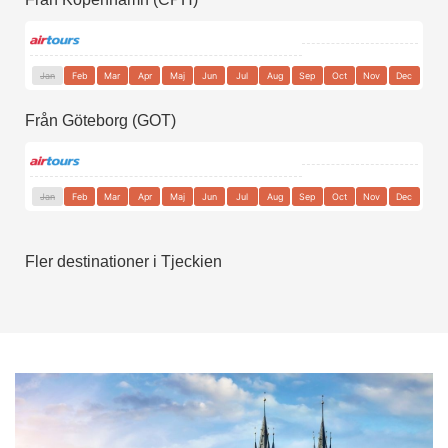
Jan
Feb
Mar
Apr
Maj
Jun
Jul
Aug
Sep
Oct
Nov
Dec
Från Göteborg (GOT)
Jan
Feb
Mar
Apr
Maj
Jun
Jul
Aug
Sep
Oct
Nov
Dec
Fler destinationer i Tjeckien