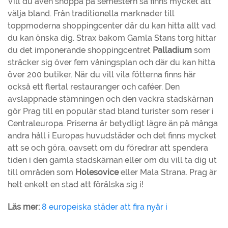
Vill du även shoppa på semestern så finns mycket att
välja bland. Från traditionella marknader till
toppmoderna shoppingcenter där du kan hitta allt vad
du kan önska dig. Strax bakom Gamla Stans torg hittar
du det imponerande shoppingcentret
Palladium
som
sträcker sig över fem våningsplan och där du kan hitta
över 200 butiker. När du vill vila fötterna finns här
också ett flertal restauranger och caféer. Den
avslappnade stämningen och den vackra stadskärnan
gör Prag till en populär stad bland turister som reser i
Centraleuropa. Priserna är betydligt lägre än på många
andra håll i Europas huvudstäder och det finns mycket
att se och göra, oavsett om du föredrar att spendera
tiden i den gamla stadskärnan eller om du vill ta dig ut
till områden som
Holesovice
eller Mala Strana. Prag är
helt enkelt en stad att förälska sig i!
Läs mer:
8 europeiska städer att fira nyår i