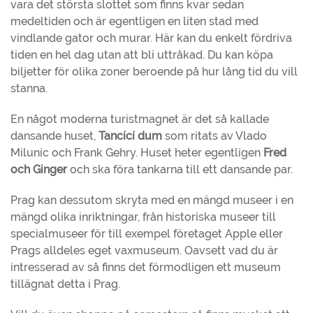
vara det största slottet som finns kvar sedan
medeltiden och är egentligen en liten stad med
vindlande gator och murar. Här kan du enkelt fördriva
tiden en hel dag utan att bli uttråkad. Du kan köpa
biljetter för olika zoner beroende på hur lång tid du vill
stanna.
En något moderna turistmagnet är det så kallade
dansande huset,
Tancící dum
som ritats av Vlado
Milunic och Frank Gehry. Huset heter egentligen
Fred
och Ginger
och ska föra tankarna till ett dansande par.
Prag kan dessutom skryta med en mängd museer i en
mängd olika inriktningar, från historiska museer till
specialmuseer för till exempel företaget Apple eller
Prags alldeles eget vaxmuseum. Oavsett vad du är
intresserad av så finns det förmodligen ett museum
tillägnat detta i Prag.