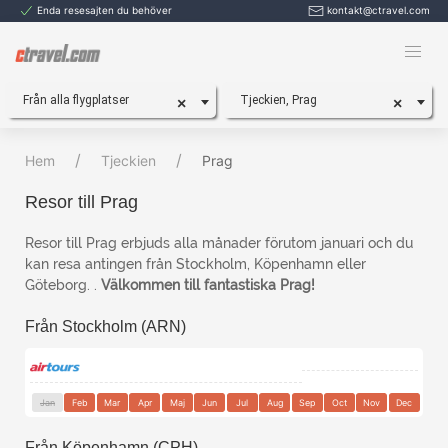
Enda resesajten du behöver
kontakt@ctravel.com
Från alla flygplatser
Tjeckien, Prag
×
×
Hem
Tjeckien
Prag
Resor till Prag
Resor till Prag erbjuds alla månader förutom januari och du
kan resa antingen från Stockholm, Köpenhamn eller
Göteborg. .
Välkommen till fantastiska Prag!
Från Stockholm (ARN)
Jan
Feb
Mar
Apr
Maj
Jun
Jul
Aug
Sep
Oct
Nov
Dec
Från Köpenhamn (CPH)