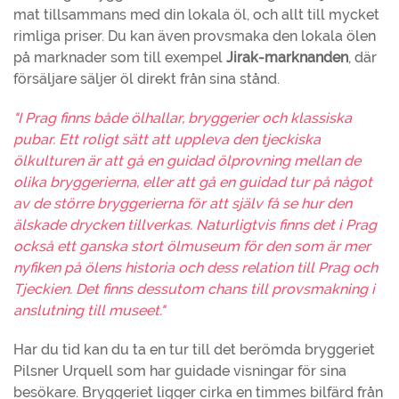
mat tillsammans med din lokala öl, och allt till mycket
rimliga priser. Du kan även provsmaka den lokala ölen
på marknader som till exempel
Jirak-marknanden
, där
försäljare säljer öl direkt från sina stånd.
"I Prag finns både ölhallar, bryggerier och klassiska
pubar. Ett roligt sätt att uppleva den tjeckiska
ölkulturen är att gå en guidad ölprovning mellan de
olika bryggerierna, eller att gå en guidad tur på något
av de större bryggerierna för att själv få se hur den
älskade drycken tillverkas. Naturligtvis finns det i Prag
också ett ganska stort ölmuseum för den som är mer
nyfiken på ölens historia och dess relation till Prag och
Tjeckien. Det finns dessutom chans till provsmakning i
anslutning till museet."
Har du tid kan du ta en tur till det berömda bryggeriet
Pilsner Urquell som har guidade visningar för sina
besökare. Bryggeriet ligger cirka en timmes bilfärd från