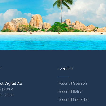
T
LÄNDER
t Digital AB
Resor till Spanien
gatan 2
Resor till Italien
ollhättan
Resor till Frankrike