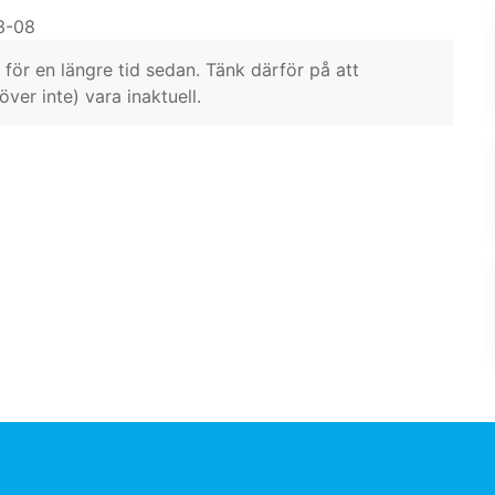
3-08
för en längre tid sedan. Tänk därför på att
er inte) vara inaktuell.