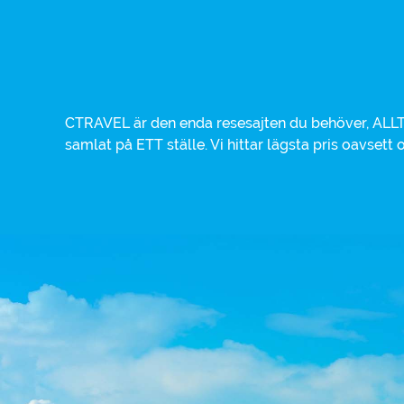
CTRAVEL är den enda resesajten du behöver, ALLT 
hotell, charterresa eller weekendresa. Alla vikt
samlat på ETT ställe. Vi hittar lägsta pris oavsett