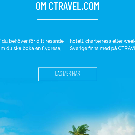
OM CTRAVEL.COM
du behöver för ditt resande
iga varumärken inom resor i
 om du ska boka en flygresa,
Sverige finns med på CTRAV
LÄS MER HÄR