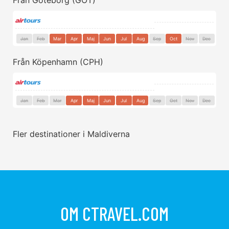
Från Göteborg (GOT)
Jan
Feb
Mar
Apr
Maj
Jun
Jul
Aug
Sep
Oct
Nov
Dec
Från Köpenhamn (CPH)
Jan
Feb
Mar
Apr
Maj
Jun
Jul
Aug
Sep
Oct
Nov
Dec
Fler destinationer i Maldiverna
OM CTRAVEL.COM