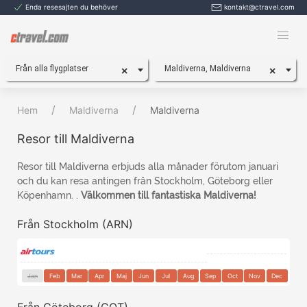
Enda resesajten du behöver
kontakt@ctravel.com
Från alla flygplatser
Maldiverna, Maldiverna
×
×
Hem
Maldiverna
Maldiverna
Resor till Maldiverna
Resor till Maldiverna erbjuds alla månader förutom januari
och du kan resa antingen från Stockholm, Göteborg eller
Köpenhamn. .
Välkommen till fantastiska Maldiverna!
Från Stockholm (ARN)
Jan
Feb
Mar
Apr
Maj
Jun
Jul
Aug
Sep
Oct
Nov
Dec