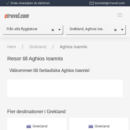
Enda resesajten du behöver
kontakt@ctravel.com
Från alla flygplatser
Grekland, Aghios Ioannis
×
×
Hem
Grekland
Aghios Ioannis
Resor till Aghios Ioannis
.
Välkommen till fantastiska Aghios Ioannis!
Fler destinationer i Grekland
Grekland
Grekland