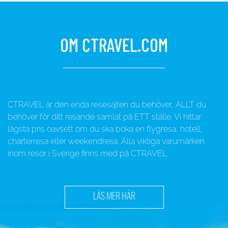
OM CTRAVEL.COM
CTRAVEL är den enda resesajten du behöver, ALLT du
behöver för ditt resande samlat på ETT ställe. Vi hittar
lägsta pris oavsett om du ska boka en flygresa, hotell,
charterresa eller weekendresa. Alla viktiga varumärken
inom resor i Sverige finns med på CTRAVEL.
LÄS MER HÄR