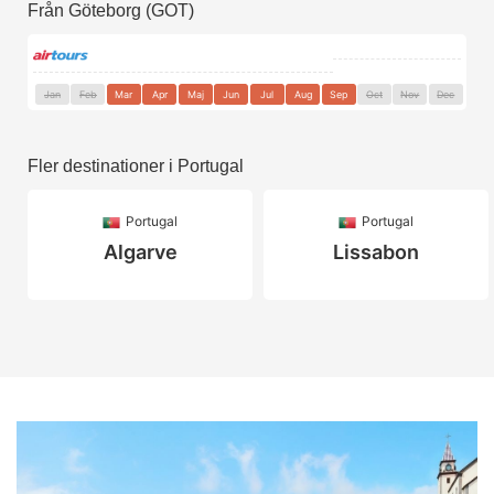
Från Göteborg (GOT)
Jan
Feb
Mar
Apr
Maj
Jun
Jul
Aug
Sep
Oct
Nov
Dec
Fler destinationer i Portugal
Portugal
Portugal
Algarve
Lissabon