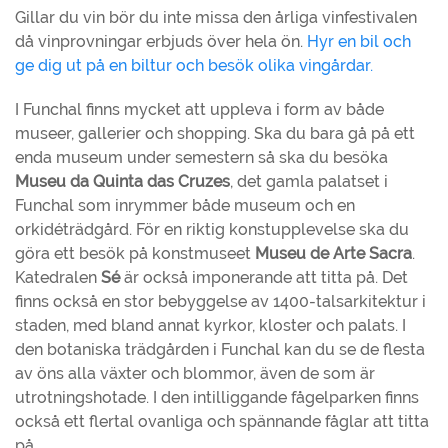
Gillar du vin bör du inte missa den årliga vinfestivalen
då vinprovningar erbjuds över hela ön.
Hyr en bil och
ge dig ut på en biltur och besök olika vingårdar.
I Funchal finns mycket att uppleva i form av både
museer, gallerier och shopping. Ska du bara gå på ett
enda museum under semestern så ska du besöka
Museu da Quinta das Cruzes
, det gamla palatset i
Funchal som inrymmer både museum och en
orkidéträdgård. För en riktig konstupplevelse ska du
göra ett besök på konstmuseet
Museu de Arte Sacra
.
Katedralen
Sé
är också imponerande att titta på. Det
finns också en stor bebyggelse av 1400-talsarkitektur i
staden, med bland annat kyrkor, kloster och palats. I
den botaniska trädgården i Funchal kan du se de flesta
av öns alla växter och blommor, även de som är
utrotningshotade. I den intilliggande fågelparken finns
också ett flertal ovanliga och spännande fåglar att titta
på.