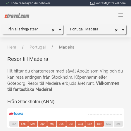
Enda resesajten du behöver
kontakt@ctravel.com
Från alla flygplatser
Portugal, Madeira
×
×
Hem
Portugal
Madeira
Resor till Madeira
Hit hittar du charterresor med såväl Apollo som Ving och du
kan resa antingen från Stockholm, Köpenhamn eller
Göteborg. Resor till Madeira erbjuds året runt.
Välkommen
till fantastiska Madeira!
Från Stockholm (ARN)
Jan
Feb
Mar
Apr
Maj
Jun
Jul
Aug
Sep
Oct
Nov
Dec