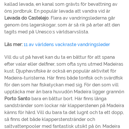
kallad levada, en kanal som grävts för bevattning av
öns jordbruk. En populär levada att vandra vid är
Levada do Castelejo
. Flera av vandringslederna går
genom öns lagerskogar, som är så rik på arter att den
tagits med på Unesco:s världsarvslista.
Läs mer:
11 av världens vackraste vandringsleder
Vill du ut på havet kan du ta en båttur för att spana
efter valar eller delfiner, som ofta syns utmed Madeiras
kust. Djuphavsfiske är också en populär aktivitet för
Madeira-turisterna. Här finns både tonfisk och svärdfisk
för den som har fiskelyckan med sig. För den som vill
upptäcka mer än bara huvudön Madeira ligger grannön
Porto Santo
bara en båttur bort. Här finns långa
sandstränder som lockar när klapperstenen på Madeira
känns för hård. Vill du bara ta det lugnt och ta ett dopp,
så finns det både klapperstenstränder och
saltvattenpooler med fantastisk utsikt på ön. Madeira