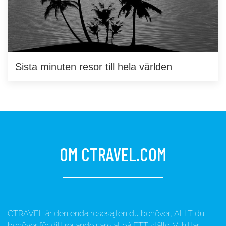
Sista minuten resor till hela världen
OM CTRAVEL.COM
CTRAVEL är den enda resesajten du behöver, ALLT du
behöver för ditt resande samlat på ETT ställe. Vi hittar