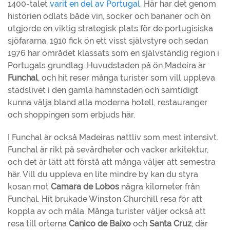
1400-talet
varit en del av Portugal
. Här har det genom
historien odlats både vin, socker och bananer och ön
utgjorde en viktig strategisk plats för de portugisiska
sjöfararna. 1910 fick ön ett visst självstyre och sedan
1976 har området klassats som en självständig region i
Portugals grundlag. Huvudstaden på ön Madeira är
Funchal
, och hit reser många turister som vill uppleva
stadslivet i den gamla hamnstaden och samtidigt
kunna välja bland alla moderna hotell, restauranger
och shoppingen som erbjuds här.
I Funchal är också Madeiras nattliv som mest intensivt.
Funchal är rikt på sevärdheter och vacker arkitektur,
och det är lätt att förstå att många väljer att semestra
här. Vill du uppleva en lite mindre by kan du styra
kosan mot
Camara de Lobos
några kilometer från
Funchal. Hit brukade Winston Churchill resa för att
koppla av och måla. Många turister väljer också att
resa till orterna
Canico de Baixo
och
Santa Cruz
, där