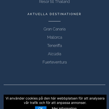
Resor till Thailand
AKTUELLA DESTINATIONER
Gran Canaria
Mallorca
Teneriffa
Alcúdia
Fuerteventura
Copyright © 2012 - 2026 CTRAVEL, alla rättigheter
Vi använder cookies på den här webbplatsen för att analysera
vår trafik och för att anpassa annonser.
reserverade
Mer information
OK