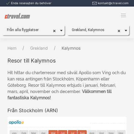
Enda resesajten du behöver
kontakt@ctravel.com
Från alla flygplatser
Grekland, Kalymnos
×
×
Hem
Grekland
Kalymnos
Resor till Kalymnos
Hit hittar du charterresor med såväl Apollo som Ving och du
kan resa antingen från Stockholm, Köpenhamn eller
Göteborg. Resor till Kalymnos erbjuds i januari, februari,
mars, april, november och december.
Välkommen till
fantastiska Kalymnos!
Från Stockholm (ARN)
Jan
Feb
Mar
Apr
Maj
Jun
Jul
Aug
Sep
Oct
Nov
Dec