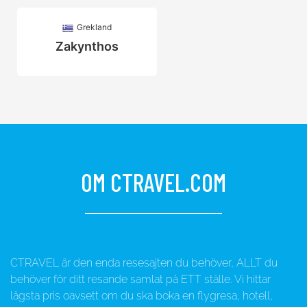
Grekland
Zakynthos
OM CTRAVEL.COM
CTRAVEL är den enda resesajten du behöver, ALLT du
behöver för ditt resande samlat på ETT ställe. Vi hittar
lägsta pris oavsett om du ska boka en flygresa, hotell,